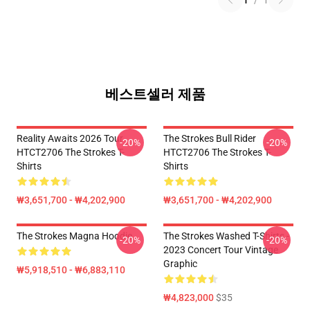
1
/
1
베스트셀러 제품
Reality Awaits 2026 Tour
The Strokes Bull Rider
-20%
-20%
HTCT2706 The Strokes T-
HTCT2706 The Strokes T-
Shirts
Shirts
₩3,651,700 - ₩4,202,900
₩3,651,700 - ₩4,202,900
The Strokes Magna Hoodie
The Strokes Washed T-Shirts -
-20%
-20%
2023 Concert Tour Vintage
Graphic
₩5,918,510 - ₩6,883,110
₩4,823,000
$35