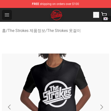
FREE
shipping on orders over $100
The Strokes Shop - Official The Strokes Merchandise Sto
Open menu
홈
/
The Strokes 제품정보
/
The Strokes 옷걸이