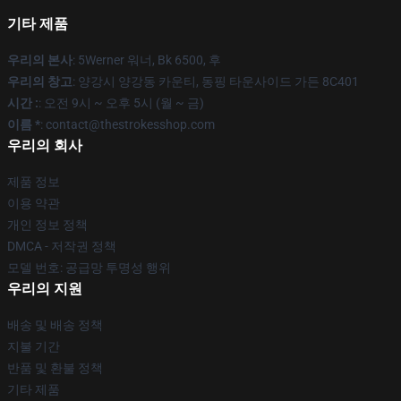
기타 제품
우리의 본사
: 5Werner 워너, Bk 6500, 후
우리의 창고
: 양강시 양강동 카운티, 동핑 타운사이드 가든 8C401
시간 :
: 오전 9시 ~ 오후 5시 (월 ~ 금)
이름 *
: contact@thestrokesshop.com
우리의 회사
제품 정보
이용 약관
개인 정보 정책
DMCA - 저작권 정책
모델 번호: 공급망 투명성 행위
우리의 지원
배송 및 배송 정책
지불 기간
반품 및 환불 정책
기타 제품