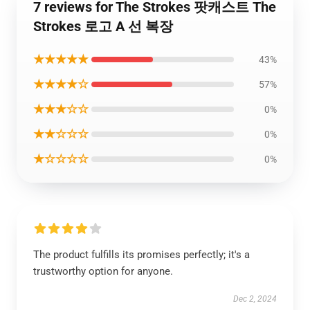
7 reviews for The Strokes 팟캐스트 The
Strokes 로고 A 선 복장
★★★★★
43%
★★★★☆
57%
★★★☆☆
0%
★★☆☆☆
0%
★☆☆☆☆
0%
The product fulfills its promises perfectly; it's a
trustworthy option for anyone.
Dec 2, 2024