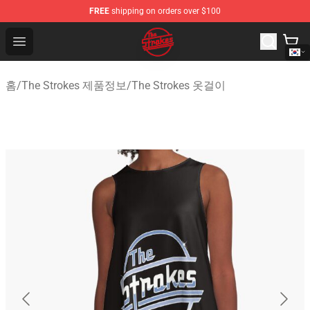
FREE
shipping on orders over $100
The Strokes Shop - Official The Strokes Merchandise Sto
Open menu
홈
/
The Strokes 제품정보
/
The Strokes 옷걸이