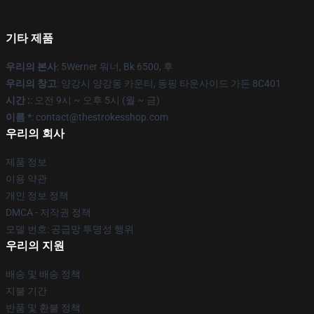
기타 제품
우리의 본사
: 5Werner 워너, Bk 6500, 후
우리의 창고
: 양강시 양강동 카운티, 동핑 타운사이드 가든 8C401
시간 :
: 오전 9시 ~ 오후 5시 (월 ~ 금)
이름 *
: contact@thestrokesshop.com
우리의 회사
제품 정보
이용 약관
개인 정보 정책
DMCA - 저작권 정책
모델 번호: 공급망 투명성 행위
우리의 지원
배송 및 배송 정책
지불 기간
반품 및 환불 정책