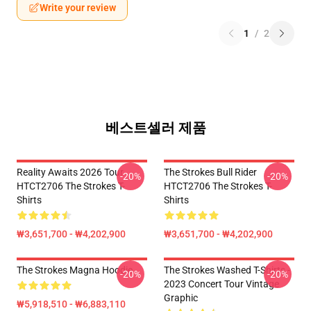
Write your review
1
/
2
베스트셀러 제품
Reality Awaits 2026 Tour
The Strokes Bull Rider
-20%
-20%
HTCT2706 The Strokes T-
HTCT2706 The Strokes T-
Shirts
Shirts
₩3,651,700 - ₩4,202,900
₩3,651,700 - ₩4,202,900
The Strokes Magna Hoodie
The Strokes Washed T-Shirts -
-20%
-20%
2023 Concert Tour Vintage
Graphic
₩5,918,510 - ₩6,883,110