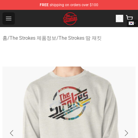
FREE
shipping on orders over $100
The Strokes Shop - Official The Strokes Merchandise Sto
Open menu
홈
/
The Strokes 제품정보
/
The Strokes 땀 재킷