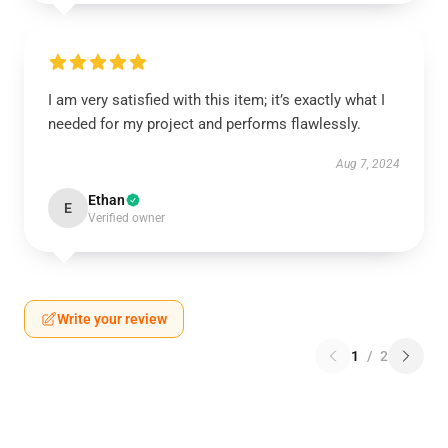
I am very satisfied with this item; it’s exactly what I
needed for my project and performs flawlessly.
Aug 7, 2024
Ethan
E
Verified owner
Write your review
1
/
2