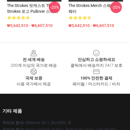
The Strokes 팟캐스트 The
The Strokes Merch 스웨터 스
-20%
-20%
Strokes 로고 Pullover 스웨터
웨터
₩5,642,910 - ₩6,607,510
₩5,642,910 - ₩6,607,510
Footer
전 세계 배송
안심하고 쇼핑하세요
200개 이상의 국가로 배송
클릭에서 배송까지 24/7 보호
국제 보증
100% 안전한 결제
사용 국가에서 제공
페이팔 / 마스터카드 / 비자
기타 제품
우리의 본사
: 5Werner 워너, Bk 6500, 후
우리의 창고
: 양강시 양강동 카운티, 동핑 타운사이드 가든 8C401