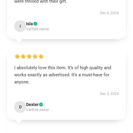
were thrilled with their gift.
Dec 6, 2024
Isla
I
Verified owner
I absolutely love this item. It’s of high quality and
works exactly as advertised. It’s a must-have for
anyone.
Dec 3, 2024
Dexter
D
Verified owner