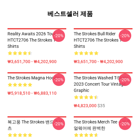
베스트셀러 제품
Reality Awaits 2026 Tour
The Strokes Bull Rider
-20%
-20%
HTCT2706 The Strokes T-
HTCT2706 The Strokes T-
Shirts
Shirts
₩3,651,700 - ₩4,202,900
₩3,651,700 - ₩4,202,900
The Strokes Magna Hoodie
The Strokes Washed T-Shirts -
-20%
-20%
2023 Concert Tour Vintage
Graphic
₩5,918,510 - ₩6,883,110
₩4,823,000
$35
복고풍 The Strokes 밴드 T-셔
The Strokes Merch Tee – 캐주
-20%
-20%
츠
얼웨어에 완벽한