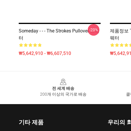
-20%
Someday - - - The Strokes Pullover 스웨
제품정보 The
터
웨터
₩5,642,910 - ₩6,607,510
₩5,642,91
Footer
전 세계 배송
200개 이상의 국가로 배송
클
기타 제품
우리의 