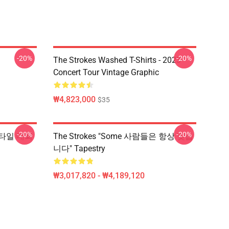
-20%
-20%
The Strokes Washed T-Shirts - 2023
Concert Tour Vintage Graphic
₩4,823,000
$35
-20%
-20%
– 스타일 대회
The Strokes "Some 사람들은 항상 맞습
니다" Tapestry
₩3,017,820 - ₩4,189,120