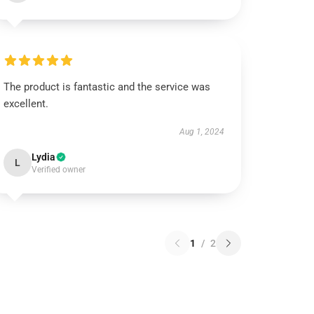
The product is fantastic and the service was
excellent.
Aug 1, 2024
Lydia
L
Verified owner
1
/
2