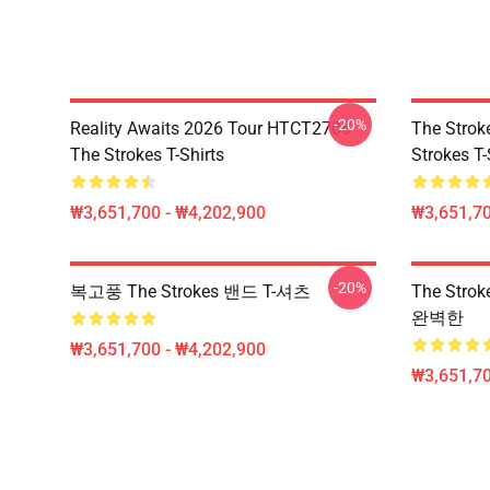
-20%
Reality Awaits 2026 Tour HTCT2706
The Strok
The Strokes T-Shirts
Strokes T-
₩3,651,700 - ₩4,202,900
₩3,651,70
-20%
복고풍 The Strokes 밴드 T-셔츠
The Str
완벽한
₩3,651,700 - ₩4,202,900
₩3,651,70