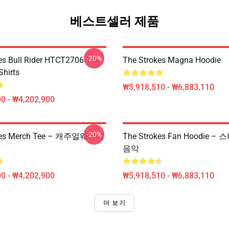
베스트셀러 제품
-20%
es Bull Rider HTCT2706 The
The Strokes Magna Hoodie
Shirts
₩5,918,510 - ₩6,883,110
0 - ₩4,202,900
-20%
okes Merch Tee – 캐주얼웨어에
The Strokes Fan Hoodie 
음악
0 - ₩4,202,900
₩5,918,510 - ₩6,883,110
더 보기