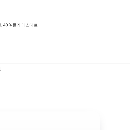
면, 40 % 폴리 에스테르
킷
,