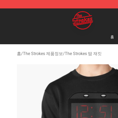
The Strokes Shop - Official The Strokes Merchandise S
홈
홈
/
The Strokes 제품정보
/
The Strokes 땀 재킷