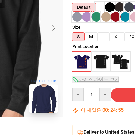
Default
Size
S
M
L
XL
2X
Print Location
사이즈 가이드 보기
blank template
Quantity
이 세일은
00
:
24
:
54
Deliver to United States