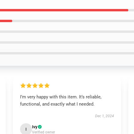
I’m very happy with this item. It’s reliable,
functional, and exactly what I needed.
Dec 1, 2024
Ivy
I
Verified owner