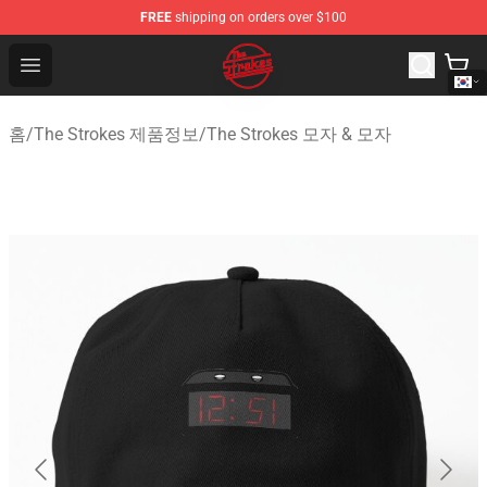
FREE
shipping on orders over $100
The Strokes Shop - Official The Strokes Merchandise Sto
Open menu
홈
/
The Strokes 제품정보
/
The Strokes 모자 & 모자