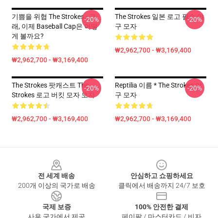
기쁨을 위협 The Strokes - 그
The Strokes 일본 로고 필수 야
-20%
-20%
래, 이제 Baseball Cap은 어떻
구 모자
게 볼까요?
₩2,962,700 - ₩3,169,400
₩2,962,700 - ₩3,169,400
The Strokes 팟캐스트 The
Reptilia 이름 * The Strokes 야
-20%
-20%
Strokes 로고 버킷 모자 모자
구 모자
₩2,962,700 - ₩3,169,400
₩2,962,700 - ₩3,169,400
Footer
전 세계 배송
안심하고 쇼핑하세요
200개 이상의 국가로 배송
클릭에서 배송까지 24/7 보호
국제 보증
100% 안전한 결제
사용 국가에서 제공
페이팔 / 마스터카드 / 비자