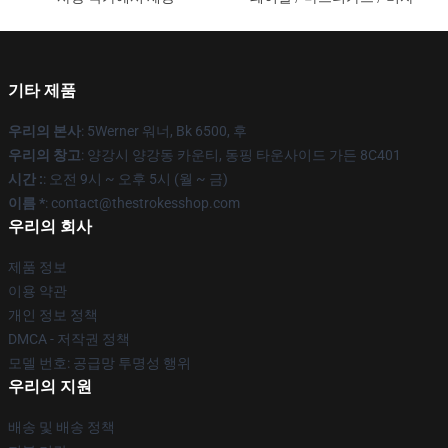
기타 제품
우리의 본사
: 5Werner 워너, Bk 6500, 후
우리의 창고
: 양강시 양강동 카운티, 동핑 타운사이드 가든 8C401
시간 :
: 오전 9시 ~ 오후 5시 (월 ~ 금)
이름 *
: contact@thestrokesshop.com
우리의 회사
제품 정보
이용 약관
개인 정보 정책
DMCA - 저작권 정책
모델 번호: 공급망 투명성 행위
우리의 지원
배송 및 배송 정책