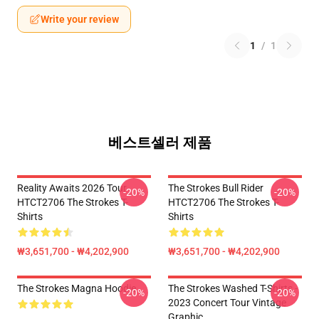
Write your review
1
/
1
베스트셀러 제품
Reality Awaits 2026 Tour
The Strokes Bull Rider
-20%
-20%
HTCT2706 The Strokes T-
HTCT2706 The Strokes T-
Shirts
Shirts
₩3,651,700 - ₩4,202,900
₩3,651,700 - ₩4,202,900
The Strokes Magna Hoodie
The Strokes Washed T-Shirts -
-20%
-20%
2023 Concert Tour Vintage
Graphic