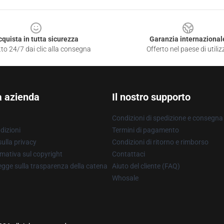
cquista in tutta sicurezza
Garanzia internazional
to 24/7 dai clic alla consegna
Offerto nel paese di utiliz
a azienda
Il nostro supporto
Condizioni di spedizione e consegna
dizioni
Termini di pagamento
ulla privacy
Condizioni di ritorno e rimborso
mativa sul copyright
Contattaci
gge sulla trasparenza della catena
Aiuto del cliente (FAQ)
Whosale