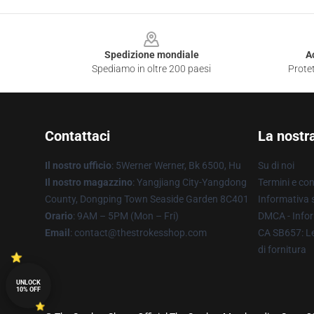
Footer
Spedizione mondiale
A
Spediamo in oltre 200 paesi
Protet
Contattaci
La nostr
Il nostro ufficio
: 5Werner Werner, Bk 6500, Hu
Su di noi
Il nostro magazzino
: Yangjiang City-Yangdong
Termini e con
County, Dongping Town Seaside Garden 8C401
Informativa s
Orario
: 9AM – 5PM (Mon – Fri)
DMCA - Infor
Email
: contact@thestrokesshop.com
CA SB657: Le
di fornitura
UNLOCK
10% OFF