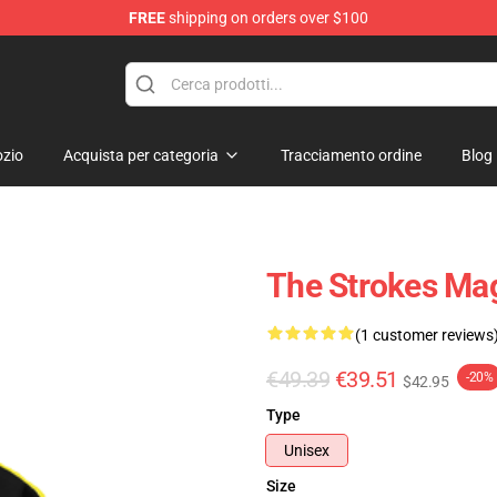
FREE
shipping on orders over $100
tore
zio
Acquista per categoria
Tracciamento ordine
Blog
The Strokes Ma
(1 customer reviews
€49.39
€39.51
-20%
$42.95
Type
Unisex
Size