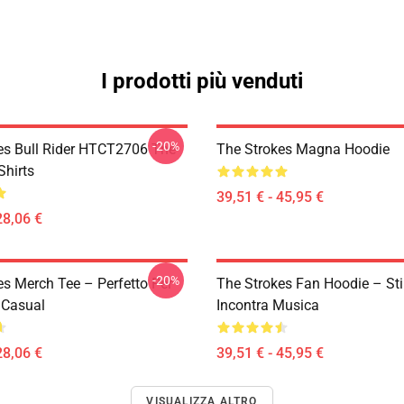
I prodotti più venduti
-20%
es Bull Rider HTCT2706 The
The Strokes Magna Hoodie
Shirts
39,51 € - 45,95 €
28,06 €
-20%
es Merch Tee – Perfetto Per
The Strokes Fan Hoodie – Sti
 Casual
Incontra Musica
28,06 €
39,51 € - 45,95 €
VISUALIZZA ALTRO