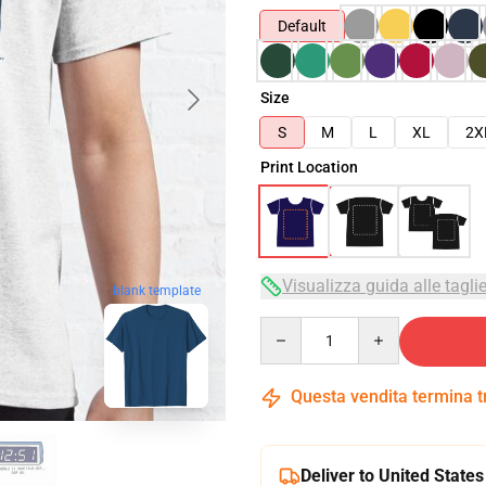
Default
Size
S
M
L
XL
2X
Print Location
Visualizza guida alle tagli
blank template
Quantity
Questa vendita termina 
Deliver to United States