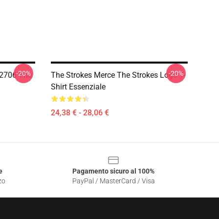
-20%
-20%
T2706 The
The Strokes Merce The Strokes Logo T-
Shirt Essenziale
24,38 € - 28,06 €
e
Pagamento sicuro al 100%
zo
PayPal / MasterCard / Visa