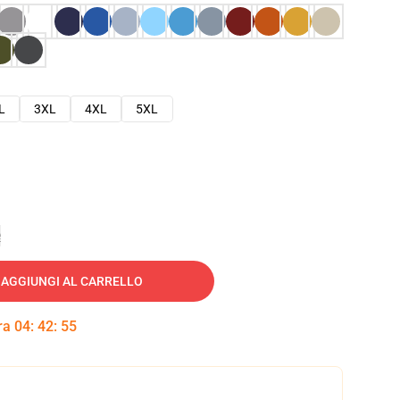
L
3XL
4XL
5XL
e
AGGIUNGI AL CARRELLO
tra
04
:
42
:
54