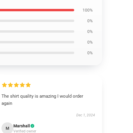
100%
0%
0%
0%
0%
The shirt quality is amazing I would order
again
Dec 1, 2024
Marshall
M
Verified owner