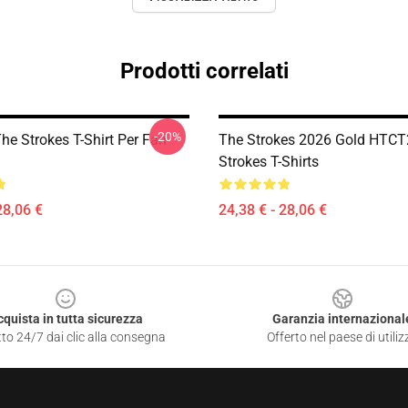
Prodotti correlati
-20%
he Strokes T-Shirt Per Fan
The Strokes 2026 Gold HTC
Strokes T-Shirts
28,06 €
24,38 € - 28,06 €
cquista in tutta sicurezza
Garanzia internazional
to 24/7 dai clic alla consegna
Offerto nel paese di utiliz