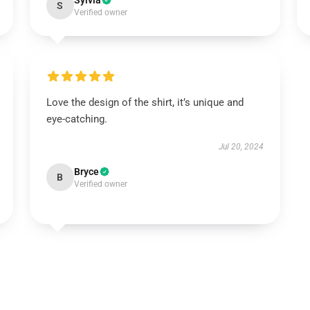
Sylvia
S
Verified owner
Love the design of the shirt, it’s unique and
eye-catching.
Jul 20, 2024
Bryce
B
Verified owner