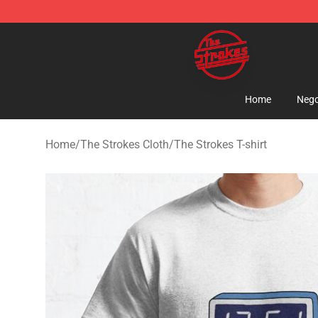
The Strokes Shop - Official The Strokes Merchandise S
Home
Nego
Home
/
The Strokes Cloth
/
The Strokes T-shirt