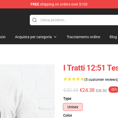
FREE
shipping on orders over $100
tore
zio
Acquista per categoria
Tracciamento ordine
Blog
I Tratti 12:51 Te
(5 customer reviews
€30.48
€24.38
-20%
$26.50
Type
Unisex
Color