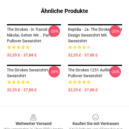
Ähnliche Produkte
The Strokes - In Transit- Yo
Reptilia - Ja. The Strokes Band
-20%
-20%
Nikolai, Gehen Wir... Party
Design Sweatshirt Mit
Pullover Sweatshirt
Sweatshirt
32,35 £ - 37,88 £
32,35 £ - 37,88 £
The Strokes Sweatshirt Mit
The Strokes 1251 Aufkleber
-20%
-20%
Sweatshirt
Pullover Sweatshirt
32,35 £ - 37,88 £
32,35 £ - 37,88 £
Footer
Weltweiter Versand
Kaufen Sie mit Vertrauen