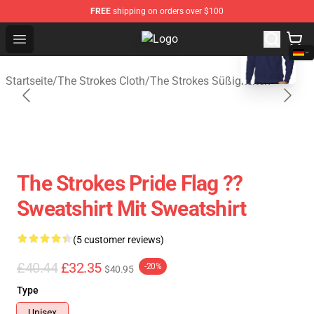
FREE
shipping on orders over $100
blank template
Open menu
The Strokes Shop - Official The St
Startseite
/
The Strokes Cloth
/
The Strokes Süßigkeiten
The Strokes Pride Flag ?️?
Sweatshirt Mit Sweatshirt
(5 customer reviews)
£40.44
£32.35
-20%
$40.95
Type
Unisex