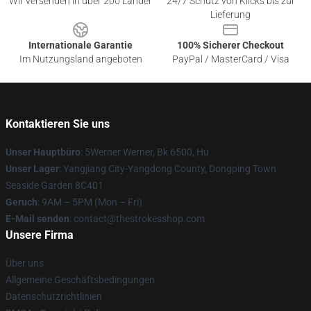
Wir versenden in über 200 Länder
24/7 Schutz von Klicks bis zur
Lieferung
Internationale Garantie
100% Sicherer Checkout
Im Nutzungsland angeboten
PayPal / MasterCard / Visa
Kontaktieren Sie uns
Unser Hauptbüro
: 5Werner Werner, Bk 6500, Hu
Unser Lager
: Yangjiang City-Yangdong County, Dongping Town
Seaside Garden 8C401
Geruch
: 9AM – 5PM (Mon – Fri)
E-Mail senden
: contact@thestrokesshop.com
Unsere Firma
Über uns
Allgemeine Geschäftsbedingungen
Datenschutzrichtlinien