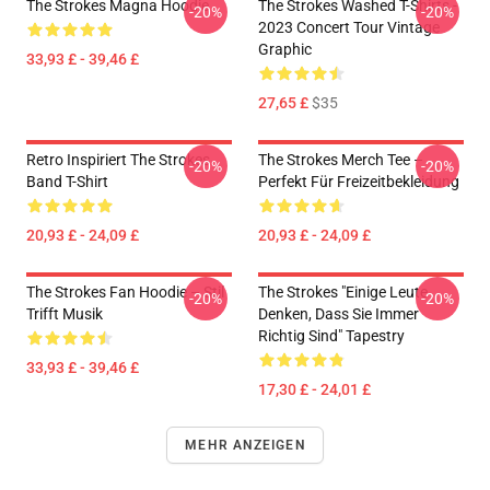
The Strokes Magna Hoodie
The Strokes Washed T-Shirts -
-20%
-20%
2023 Concert Tour Vintage
Graphic
33,93 £ - 39,46 £
27,65 £
$35
Retro Inspiriert The Strokes
The Strokes Merch Tee –
-20%
-20%
Band T-Shirt
Perfekt Für Freizeitbekleidung
20,93 £ - 24,09 £
20,93 £ - 24,09 £
The Strokes Fan Hoodie – Stil
The Strokes "Einige Leute
-20%
-20%
Trifft Musik
Denken, Dass Sie Immer
Richtig Sind" Tapestry
33,93 £ - 39,46 £
17,30 £ - 24,01 £
MEHR ANZEIGEN