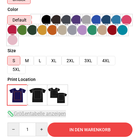
Color
Default
Size
S
M
L
XL
2XL
3XL
4XL
5XL
Print Location
Größentabelle anzeigen
Quantity
IN DEN WARENKORB