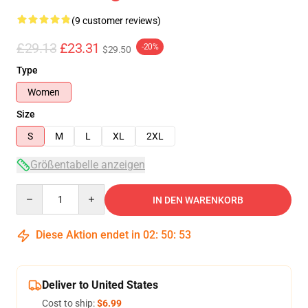
(9 customer reviews)
£29.13
£23.31
-20%
$29.50
Type
Women
Size
S
M
L
XL
2XL
Größentabelle anzeigen
Quantity
IN DEN WARENKORB
Diese Aktion endet in
02
:
50
:
53
Deliver to United States
Cost to ship:
$6.99