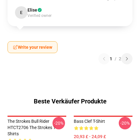
Elise
E
Verified owner
Write your review
1
/
2
Beste Verkäufer Produkte
The Strokes Bull Rider
Bass Clef T-Shirt
-20%
-20%
HTCT2706 The Strokes T-
Shirts
20,93 £ - 24,09 £