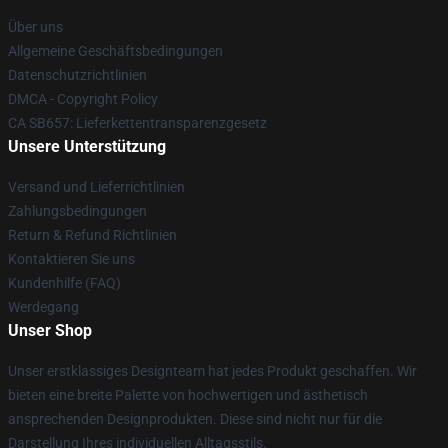
Über uns
Allgemeine Geschäftsbedingungen
Datenschutzrichtlinien
DMCA - Copyright Policy
CA SB657: Lieferkettentransparenzgesetz
Unsere Unterstützung
Versand und Lieferrichtlinien
Zahlungsbedingungen
Return & Refund Richtlinien
Kontaktieren Sie uns
Kundenhilfe (FAQ)
Werdegang
Unser Shop
Unser erstklassiges Designteam hat jedes Produkt geschaffen. Wir
bieten eine breite Palette von hochwertigen und ästhetisch
ansprechenden Designprodukten. Diese sind nicht nur für die
Darstellung Ihres individuellen Alltagsstils.