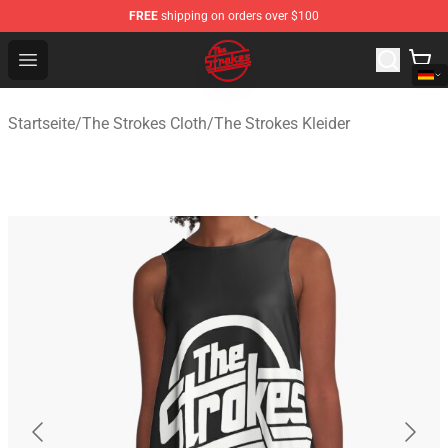
FREE
shipping on orders over $100
The Strokes Shop - Official The Strokes Merchandise Sto
Open menu
Startseite
/
The Strokes Cloth
/
The Strokes Kleider