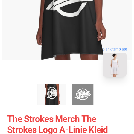
blank template
The Strokes Merch The
Strokes Logo A-Linie Kleid