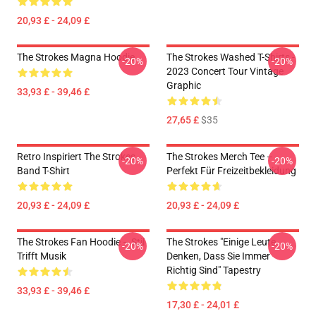
20,93 £ - 24,09 £
The Strokes Magna Hoodie
The Strokes Washed T-Shirts -
-20%
-20%
2023 Concert Tour Vintage
Graphic
33,93 £ - 39,46 £
27,65 £
$35
Retro Inspiriert The Strokes
The Strokes Merch Tee –
-20%
-20%
Band T-Shirt
Perfekt Für Freizeitbekleidung
20,93 £ - 24,09 £
20,93 £ - 24,09 £
The Strokes Fan Hoodie – Stil
The Strokes "Einige Leute
-20%
-20%
Trifft Musik
Denken, Dass Sie Immer
Richtig Sind" Tapestry
33,93 £ - 39,46 £
17,30 £ - 24,01 £