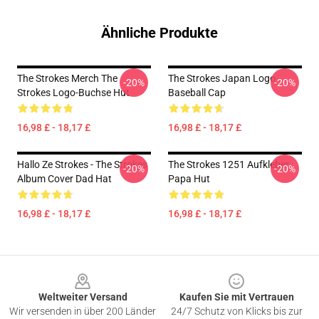
Ähnliche Produkte
The Strokes Merch The
The Strokes Japan Logo
-20%
-20%
Strokes Logo-Buchse Hut
Baseball Cap
16,98 £ - 18,17 £
16,98 £ - 18,17 £
Hallo Ze Strokes - The Strokes
The Strokes 1251 Aufkleber
-20%
-20%
Album Cover Dad Hat
Papa Hut
16,98 £ - 18,17 £
16,98 £ - 18,17 £
Footer
Weltweiter Versand
Kaufen Sie mit Vertrauen
Wir versenden in über 200 Länder
24/7 Schutz von Klicks bis zur