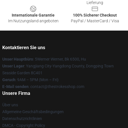
Lieferung
Internationale Garantie
100% Sicherer Checkout
Im Nutzungsland angeboten
PayPal / MasterCard / Visa
Kontaktieren Sie uns
Unser Hauptbüro
: 5Werner Werner, Bk 6500, Hu
Unser Lager
: Yangjiang City-Yangdong County, Dongping Town
Seaside Garden 8C401
Geruch
: 9AM – 5PM (Mon – Fri)
E-Mail senden
: contact@thestrokesshop.com
Unsere Firma
Über uns
Allgemeine Geschäftsbedingungen
Datenschutzrichtlinien
DMCA - Copyright Policy