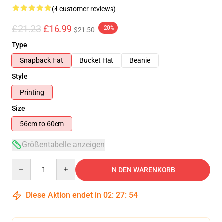
(4 customer reviews)
£21.23
£16.99
-20%
$21.50
Type
Snapback Hat
Bucket Hat
Beanie
Style
Printing
Size
56cm to 60cm
Größentabelle anzeigen
Quantity
IN DEN WARENKORB
Diese Aktion endet in
02
:
27
:
53