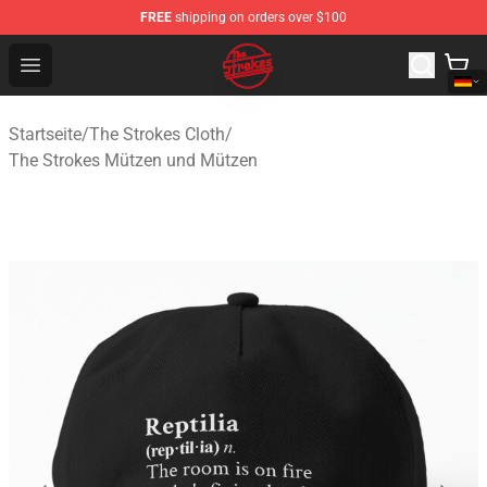
FREE
shipping on orders over $100
The Strokes Shop - Official The Strokes Merchandise Sto
Open menu
Startseite
/
The Strokes Cloth
/
The Strokes Mützen und Mützen