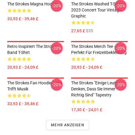
The Strokes Magna Hoodie
The Strokes Washed T-Shirts -
-20%
-20%
2023 Concert Tour Vintage
Graphic
33,93 £ - 39,46 £
27,65 £
$35
Retro Inspiriert The Strokes
The Strokes Merch Tee –
-20%
-20%
Band T-Shirt
Perfekt Für Freizeitbekleidung
20,93 £ - 24,09 £
20,93 £ - 24,09 £
The Strokes Fan Hoodie – Stil
The Strokes "Einige Leute
-20%
-20%
Trifft Musik
Denken, Dass Sie Immer
Richtig Sind" Tapestry
33,93 £ - 39,46 £
17,30 £ - 24,01 £
MEHR ANZEIGEN