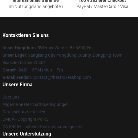
Internationale Garantie
100% Sicherer Checkout
Im Nutzungsland angeboten
PayPal / MasterCard / Visa
Kontaktieren Sie uns
Unser Hauptbüro
: 5Werner Werner, Bk 6500, Hu
Unser Lager
: Yangjiang City-Yangdong County, Dongping Town
Seaside Garden 8C401
Geruch
: 9AM – 5PM (Mon – Fri)
E-Mail senden
: contact@thestrokesshop.com
Unsere Firma
Über uns
Allgemeine Geschäftsbedingungen
Datenschutzrichtlinien
DMCA - Copyright Policy
CA SB657: Lieferkettentransparenzgesetz
Unsere Unterstützung