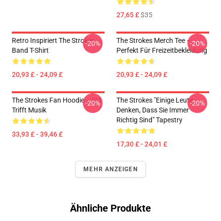
27,65 £
$35
Retro Inspiriert The Strokes
The Strokes Merch Tee –
-20%
-20%
Band T-Shirt
Perfekt Für Freizeitbekleidung
20,93 £ - 24,09 £
20,93 £ - 24,09 £
The Strokes Fan Hoodie – Stil
The Strokes "Einige Leute
-20%
-20%
Trifft Musik
Denken, Dass Sie Immer
Richtig Sind" Tapestry
33,93 £ - 39,46 £
17,30 £ - 24,01 £
MEHR ANZEIGEN
Ähnliche Produkte