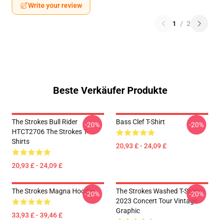
Write your review
1
/
2
Beste Verkäufer Produkte
The Strokes Bull Rider
Bass Clef T-Shirt
-20%
-20%
HTCT2706 The Strokes T-
Shirts
20,93 £ - 24,09 £
20,93 £ - 24,09 £
The Strokes Magna Hoodie
The Strokes Washed T-Shirts -
-20%
-20%
2023 Concert Tour Vintage
Graphic
33,93 £ - 39,46 £