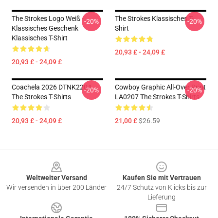
The Strokes Logo Weiß -
The Strokes Klassisches T-
-20%
-20%
Klassisches Geschenk
Shirt
Klassisches T-Shirt
20,93 £ - 24,09 £
20,93 £ - 24,09 £
Coachela 2026 DTNK2204
Cowboy Graphic All-Over Print
-20%
-20%
The Strokes T-Shirts
LA0207 The Strokes T-Shirts
20,93 £ - 24,09 £
21,00 £
$26.59
Footer
Weltweiter Versand
Kaufen Sie mit Vertrauen
Wir versenden in über 200 Länder
24/7 Schutz von Klicks bis zur
Lieferung