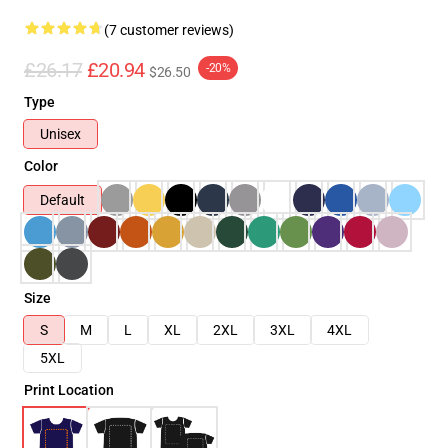
(7 customer reviews)
£26.17
£20.94
-20%
$26.50
Type
Unisex
Color
Default
Size
S
M
L
XL
2XL
3XL
4XL
5XL
Print Location