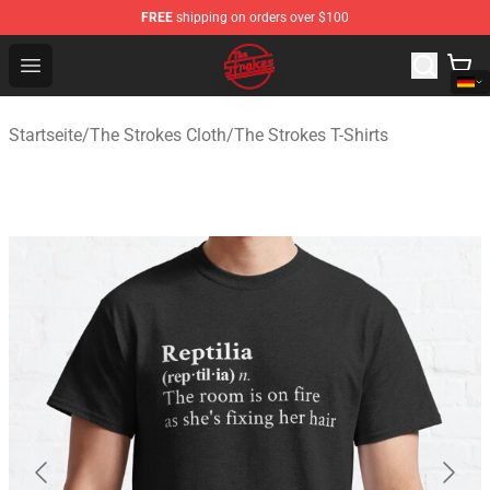
FREE
shipping on orders over $100
The Strokes Shop - Official The Strokes Merchandise Sto
Open menu
Startseite
/
The Strokes Cloth
/
The Strokes T-Shirts