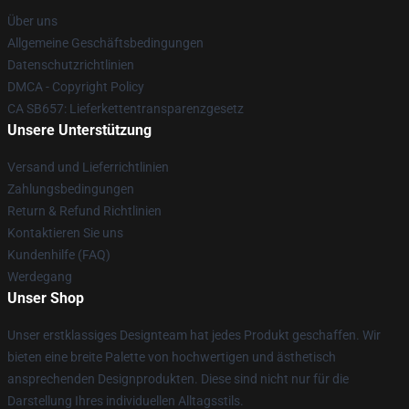
Über uns
Allgemeine Geschäftsbedingungen
Datenschutzrichtlinien
DMCA - Copyright Policy
CA SB657: Lieferkettentransparenzgesetz
Unsere Unterstützung
Versand und Lieferrichtlinien
Zahlungsbedingungen
Return & Refund Richtlinien
Kontaktieren Sie uns
Kundenhilfe (FAQ)
Werdegang
Unser Shop
Unser erstklassiges Designteam hat jedes Produkt geschaffen. Wir
bieten eine breite Palette von hochwertigen und ästhetisch
ansprechenden Designprodukten. Diese sind nicht nur für die
Darstellung Ihres individuellen Alltagsstils.