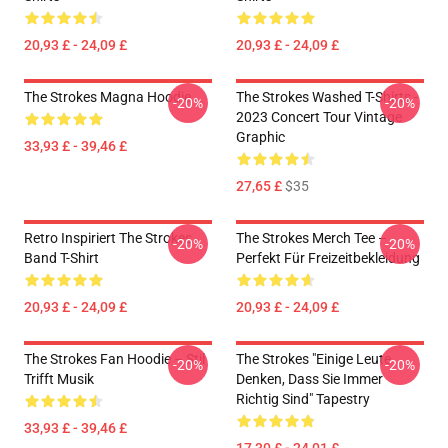
20,93 £ - 24,09 £
20,93 £ - 24,09 £
The Strokes Magna Hoodie
The Strokes Washed T-Shirts -
-20%
-20%
2023 Concert Tour Vintage
Graphic
33,93 £ - 39,46 £
27,65 £
$35
Retro Inspiriert The Strokes
The Strokes Merch Tee –
-20%
-20%
Band T-Shirt
Perfekt Für Freizeitbekleidung
20,93 £ - 24,09 £
20,93 £ - 24,09 £
The Strokes Fan Hoodie – Stil
The Strokes "Einige Leute
-20%
-20%
Trifft Musik
Denken, Dass Sie Immer
Richtig Sind" Tapestry
33,93 £ - 39,46 £