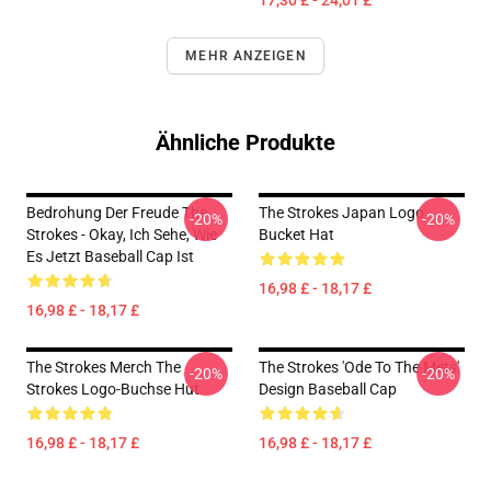
17,30 £ - 24,01 £
MEHR ANZEIGEN
Ähnliche Produkte
Bedrohung Der Freude The
The Strokes Japan Logo
-20%
-20%
Strokes - Okay, Ich Sehe, Wie
Bucket Hat
Es Jetzt Baseball Cap Ist
16,98 £ - 18,17 £
16,98 £ - 18,17 £
The Strokes Merch The
The Strokes 'Ode To The Mets'
-20%
-20%
Strokes Logo-Buchse Hut
Design Baseball Cap
16,98 £ - 18,17 £
16,98 £ - 18,17 £