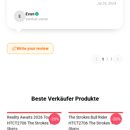
Jul 24, 2024
Evan
E
Verified owner
Write your review
1
/
1
Beste Verkäufer Produkte
Reality Awaits 2026 Tour
The Strokes Bull Rider
-20%
-20%
HTCT2706 The Strokes T-
HTCT2706 The Strokes T-
Shirts
Shirts