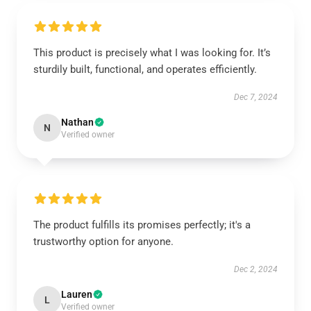
This product is precisely what I was looking for. It’s
sturdily built, functional, and operates efficiently.
Dec 7, 2024
Nathan
N
Verified owner
The product fulfills its promises perfectly; it's a
trustworthy option for anyone.
Dec 2, 2024
Lauren
L
Verified owner