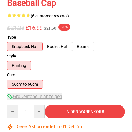
Baseball Cap
(6 customer reviews)
£21.23
£16.99
-20%
$21.50
Type
Snapback Hat
Bucket Hat
Beanie
Style
Printing
Size
56cm to 60cm
Größentabelle anzeigen
Quantity
IN DEN WARENKORB
Diese Aktion endet in
01
:
59
:
54